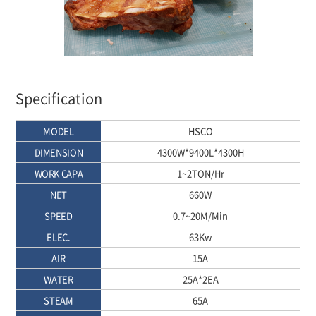
Specification
MODEL
HSCO
DIMENSION
4300W*9400L*4300H
WORK CAPA
1~2TON/Hr
NET
660W
SPEED
0.7~20M/Min
ELEC.
63Kw
AIR
15A
WATER
25A*2EA
STEAM
65A